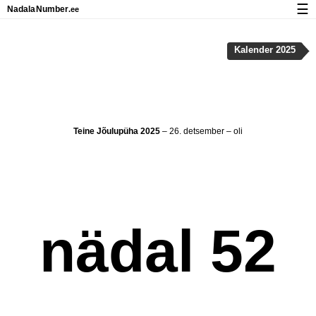
☰
Nadala
Number
.ee
Kalender riigipühad ja nädalanumbritega
Kalender 2025
Privaatsus ja küpsised
Teine Jõulupüha 2025
– 26. detsember – oli
nädal 52