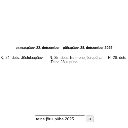
esmaspäev, 22. detsember – pühapäev, 28. detsember 2025
K, 24. dets:
Jõululaupäev
–
N, 25. dets:
Esimene jõulupüha
–
R, 26. dets:
Teine Jõulupüha
➜