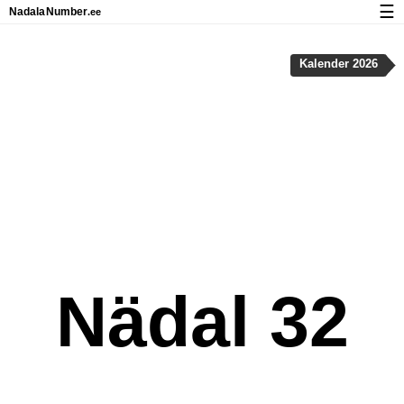
☰
Nadala
Number
.ee
Kalender riigipühad ja nädalanumbritega
Kalender 2026
Privaatsus ja küpsised
Nädal 32