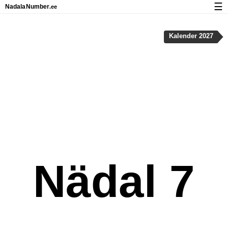
☰
Nadala
Number
.ee
Kalender riigipühad ja nädalanumbritega
Kalender 2027
Privaatsus ja küpsised
Nädal 7