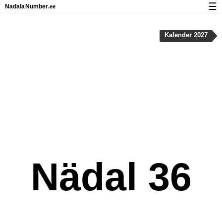
☰
Nadala
Number
.ee
Kalender riigipühad ja nädalanumbritega
Kalender 2027
Privaatsus ja küpsised
Nädal 36