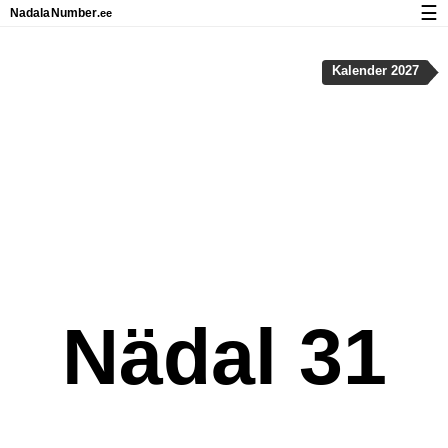
☰
Nadala
Number
.ee
Kalender riigipühad ja nädalanumbritega
Kalender 2027
Privaatsus ja küpsised
Nädal 31