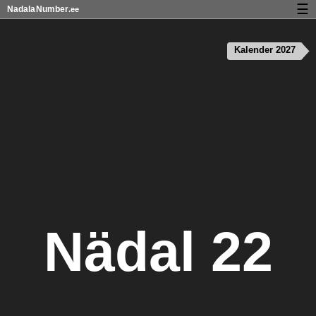
☰
Nadala
Number
.ee
Kalender riigipühad ja nädalanumbritega
Kalender 2027
Privaatsus ja küpsised
Nädal 22