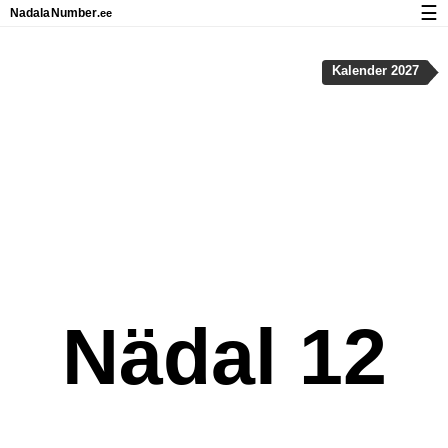
☰
Nadala
Number
.ee
Kalender riigipühad ja nädalanumbritega
Kalender 2027
Privaatsus ja küpsised
Nädal 12