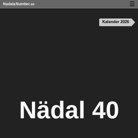
☰
Nadala
Number
.ee
Kalender riigipühad ja nädalanumbritega
Kalender 2026
Privaatsus ja küpsised
Nädal 40