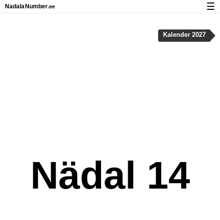
☰
Nadala
Number
.ee
Kalender riigipühad ja nädalanumbritega
Kalender 2027
Privaatsus ja küpsised
Nädal 14